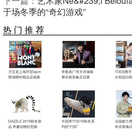
下一篇：
艺术家Ne&#239;l Be
于场冬季的“奇幻游戏”
热 门 推 荐
万宝龙上海环贸iapm
帝舵表广州天河城铭
TODS携
商场限时精品店揭幕
桦全新形象店启幕
出初恋白
DAZZLE 2019秋冬新
中国李宁2019秋冬系
法国娇兰
品 奇趣动物狂想曲
列的“行踪”
布全新臻品