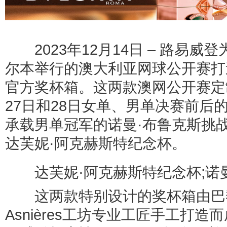
​2023年12月14日 – 路易威登
尔本举行的澳大利亚网球公开赛打
官方奖杯箱。这两款澳网公开赛定
27日和28日女单、男单决赛前后
承载男单冠军的诺曼·布鲁克斯挑
达芙妮·阿克赫斯特纪念杯。
达芙妮·阿克赫斯特纪念杯;诺曼
这两款特别设计的奖杯箱由巴
Asnières工坊专业工匠手工打