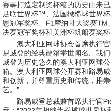
赛事打造定制奖杯箱的历史由来已
足联世界杯™、法国橄榄球世界杯赛
恩冠军奖杯、F1摩纳哥大奖赛T
决赛冠军奖杯和美洲杯帆船赛奖杯
澳大利亚网球协会首席执行官Craig
易威登的经典硬箱举世闻名。我们
威登为历史悠久的澳大利亚网球公
箱。澳大利亚网球公开赛和路易威
和创新，并尊重历史和传统，推崇
艺。”
路易威登总裁兼首席执行官Pietro 
示：“2023年相继为橄榄球世界杯和金