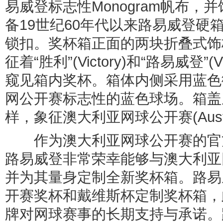
易威登标志性Monogram帆布，
备19世纪60年代以来路易威登硬
锁扣。奖杯箱正面的两块折叠式饰板
征着“胜利”(Victory)和“路易威登”(
窥见箱内奖杯。箱体内侧采用蓝色
网公开赛标志性的蓝色球场。箱盖
样，象征澳大利亚网球公开赛(Austra
作为澳大利亚网球公开赛的官
路易威登非常荣幸能够与澳大利亚
并为其量身定制全新奖杯箱。路易
开赛奖杯和戴维斯杯定制奖杯箱，
牌对网球赛事的长期支持与承诺。