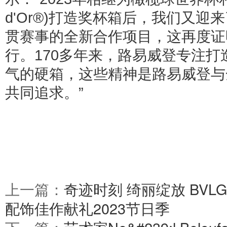
d'Or®)打造奖杯箱后，我们又迎来
贯赛事的全新合作项目，这再度证
行。170多年来，路易威登专注
气的硬箱，这些精神是路易威登与
共同追求。”
上一篇：
奇迹时刻 绮丽绽放 BVL
配饰佳作献礼2023节日季