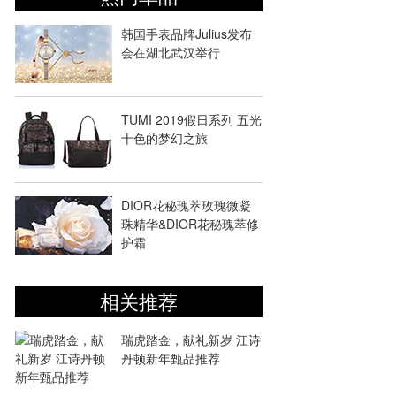
韩国手表品牌Julius发布
会在湖北武汉举行
TUMI 2019假日系列 五光
十色的梦幻之旅
DIOR花秘瑰萃玫瑰微凝
珠精华&DIOR花秘瑰萃修
护霜
相关推荐
瑞虎踏金，献礼新岁 江诗
丹顿新年甄品推荐