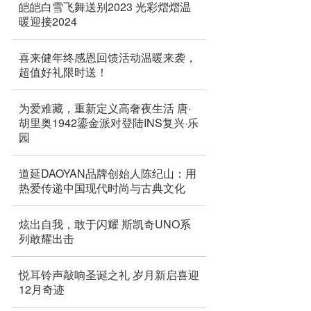
皑皑白雪飞舞送别2023 光彩熠熠温
暖迎接2024
喜来健年终感恩回馈活动温暖来袭，
超值好礼限时送！
为爱难藏，重新定义高奢夜生活 唐·
胡里奥1942鎏金派对登陆INS复兴·乐
园
道延DAOYAN品牌创始人陈纪山：用
热爱传递中国现代时尚与古典文化
炫出自我，敢于闪耀 斯凯奇UNO系
列敢耀出击
悦耳铃声敲响圣诞之礼 岁月新启喜迎
12月奇迹