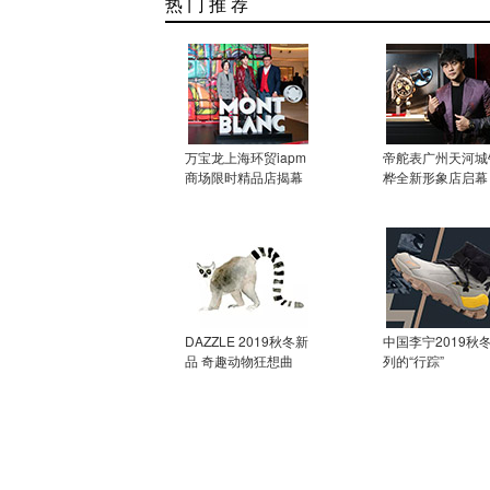
热 门 推 荐
万宝龙上海环贸iapm
帝舵表广州天河城
商场限时精品店揭幕
桦全新形象店启幕
DAZZLE 2019秋冬新
中国李宁2019秋
品 奇趣动物狂想曲
列的“行踪”