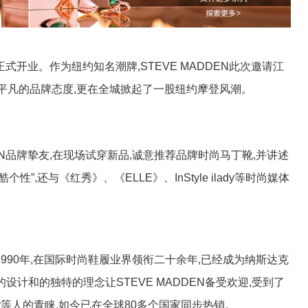
式开业。作为纽约知名潮牌,STEVE MADDEN此次邀请江
平凡的品牌态度,更在全城掀起了一股纽约摩登风潮。
N品牌挚友,在现场试穿新品,诚意推荐品牌时尚马丁靴,并讲述
个性”,还与《红秀》、《ELLE》、InStyle ilady等时尚媒体
1990年,在国际时尚鞋履业界领衔二十余年,已经成为纳斯达克
设计和的独特的理念让STEVE MADDEN备受欢迎,受到了
aty Perry等人的青睐,如今已在全球80多个国家同步热销。