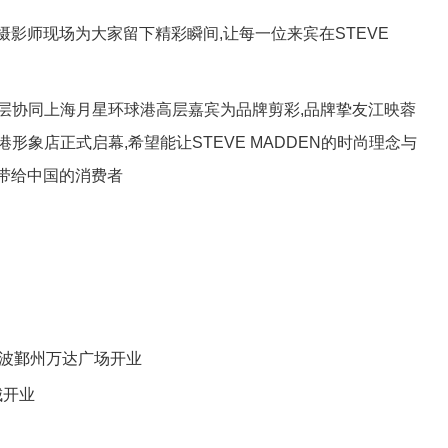
师现场为大家留下精彩瞬间,让每一位来宾在STEVE
牌高层协同上海月星环球港高层嘉宾为品牌剪彩,品牌挚友江映蓉
球港形象店正式启幕,希望能让STEVE MADDEN的时尚理念与
带给中国的消费者
方式店宁波鄞州万达广场开业
城开业