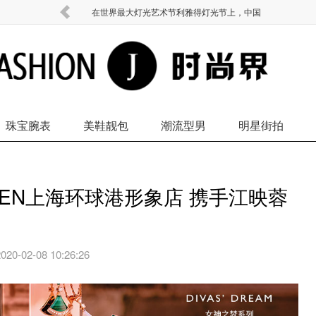
在世界最大灯光艺术节利雅得灯光节上，中国
珠宝腕表
美鞋靓包
潮流型男
明星街拍
DDEN上海环球港形象店 携手江映蓉
2020-02-08 10:26:26