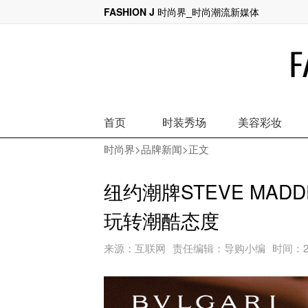
FASHION J 时尚界_时尚潮流新媒体
开片一座岛，谈判全靠聊
首页
时装秀场
美容彩妆
时尚界
>
品牌新闻
>正文
纽约潮牌STEVE MA
玩转潮酷态度
来源：
互联网
责任编辑：
导购小编
时间：