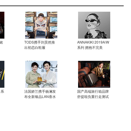
铭
TODS携手刘昊然推
ANNAKIKI 2019A/W
出初恋白鞋履
系列 拥抱不完美
冬系
法国娇兰携手杨澜发
国产高端旅行箱品牌
布全新臻品LAN香水
舒提啦负重行走测试