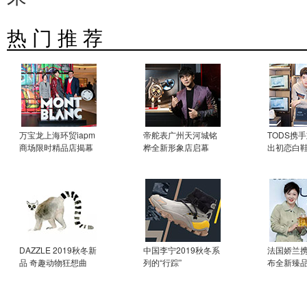
热 门 推 荐
万宝龙上海环贸iapm
帝舵表广州天河城铭
TODS携
商场限时精品店揭幕
桦全新形象店启幕
出初恋白
DAZZLE 2019秋冬新
中国李宁2019秋冬系
法国娇兰
品 奇趣动物狂想曲
列的“行踪”
布全新臻品