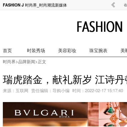
FASHION J 时尚界_时尚潮流新媒体
开片一座岛，谈判全靠聊
首页
时装秀场
美容彩妆
珠宝腕表
美
时尚界
>
品牌新闻
>正文
瑞虎踏金，献礼新岁 江诗
来源：
互联网
责任编辑：
导购小编
时间：
2022-02-17 15:17:40