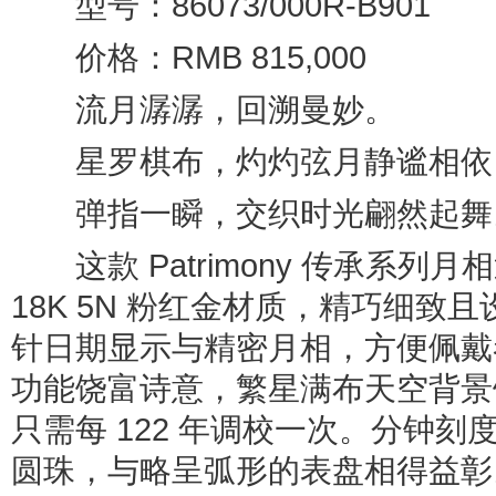
型号：86073/000R-B901
价格：RMB 815,000
流月潺潺，回溯曼妙。
星罗棋布，灼灼弦月静谧相依
弹指一瞬，交织时光翩然起舞
这款 Patrimony 传承系列
18K 5N 粉红金材质，精巧细致
针日期显示与精密月相，方便佩戴
功能饶富诗意，繁星满布天空背景
只需每 122 年调校一次。分钟
圆珠，与略呈弧形的表盘相得益彰