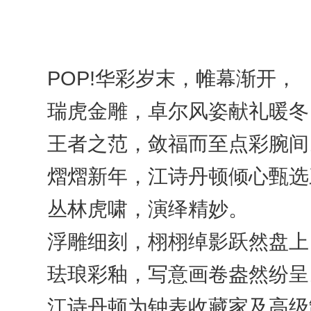
​
POP!华彩岁末，帷幕渐开，
瑞虎金雕，卓尔风姿献礼暖冬
王者之范，敛福而至点彩腕间
熠熠新年，江诗丹顿倾心甄选
丛林虎啸，演绎精妙。
浮雕细刻，栩栩绰影跃然盘上
珐琅彩釉，写意画卷盎然纷呈
江诗丹顿为钟表收藏家及高级