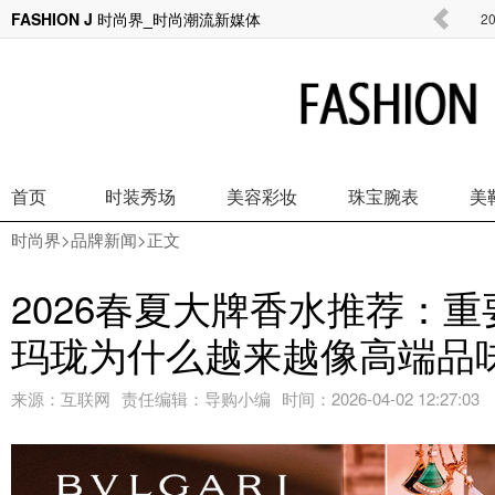
FASHION J 时尚界_时尚潮流新媒体
凡客诚品水柔棉：以「柔」克刚的日常穿着哲
2
首页
时装秀场
美容彩妆
珠宝腕表
美
时尚界
>
品牌新闻
>正文
2026春夏大牌香水推荐：
玛珑为什么越来越像高端品味
来源：
互联网
责任编辑：
导购小编
时间：
2026-04-02 12:27:03