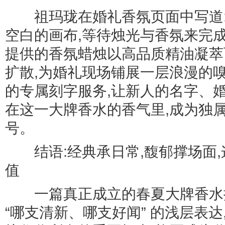
祖玛珑在婚礼香氛页面中写道:
空白的画布,等待烛光与香氛来完成
提供的香氛蜡烛以高品质精油凝萃
扩散,为婚礼现场铺展一层浪漫的
的专属刻字服务,让新人的名字、
在这一大牌香水的香气里,成为独
号。
结语:经典承日常,馥郁撑场面,
值
一篇真正成立的春夏大牌香水推
“哪支清新、哪支好闻” 的浅层表