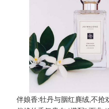
伴娘香:牡丹与胭红麂绒,不抢