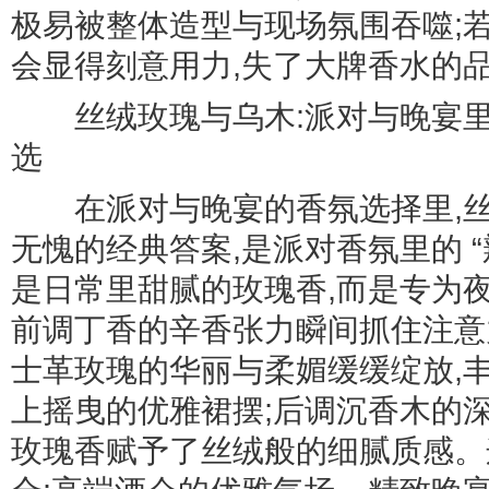
极易被整体造型与现场氛围吞噬;
会显得刻意用力,失了大牌香水的
丝绒玫瑰与乌木:派对与晚宴里
选
在派对与晚宴的香氛选择里,丝
无愧的经典答案,是派对香氛里的 
是日常里甜腻的玫瑰香,而是专为夜晚
前调丁香的辛香张力瞬间抓住注意
士革玫瑰的华丽与柔媚缓缓绽放,
上摇曳的优雅裙摆;后调沉香木的
玫瑰香赋予了丝绒般的细腻质感。