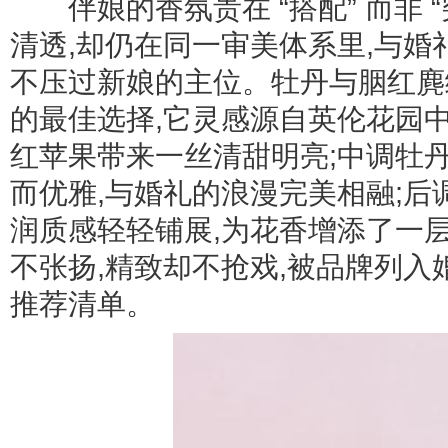
伴娘的香氛贵在 “搭配” 而非 “
清透,却仍在同一审美体系里,与婚
不压过新娘的主位。牡丹与胭红麂
的最佳选择,它灵感源自英伦花园
红苹果带来一丝清甜明亮;中调牡
而优雅,与婚礼的浪漫完美相融;
润质感轻轻铺展,为花香增添了一
不张扬,精致却不抢戏,被品牌列
推荐清单。