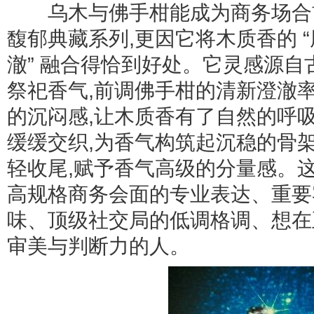
乌木与佛手柑能成为商务场合首
馥郁典藏系列,更因它将木质香的 “厚
澈” 融合得恰到好处。它灵感源
祭祀香气,前调佛手柑的清新澄澈
的沉闷感,让木质香有了自然的呼
缓缓交织,为香气构筑起沉稳的骨
轻收尾,赋予香气高级的分量感。
高规格商务会面的专业表达、重要
味、顶级社交局的低调格调、想在
审美与判断力的人。