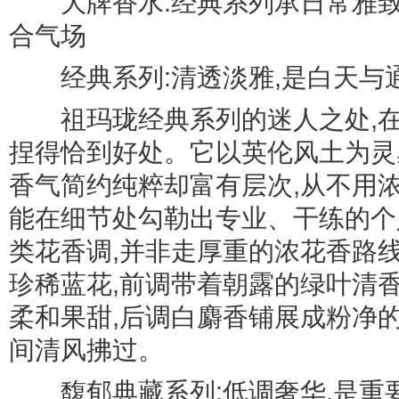
大牌香水:经典系列承日常雅致,
合气场
经典系列:清透淡雅,是白天与
祖玛珑经典系列的迷人之处,在于把 
捏得恰到好处。它以英伦风土为灵
香气简约纯粹却富有层次,从不用
能在细节处勾勒出专业、干练的个
类花香调,并非走厚重的浓花香路
珍稀蓝花,前调带着朝露的绿叶清
柔和果甜,后调白麝香铺展成粉净
间清风拂过。
馥郁典藏系列:低调奢华,是重