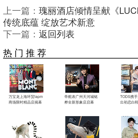
上一篇：
瑰丽酒店倾情呈献《LUCK
传统底蕴 绽放艺术新意
下一篇：
返回列表
热 门 推 荐
万宝龙上海环贸iapm
帝舵表广州天河城铭
TODS携
商场限时精品店揭幕
桦全新形象店启幕
出初恋白