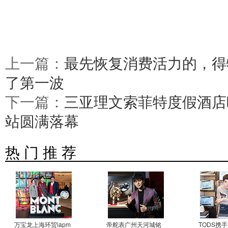
上一篇：
最先恢复消费活力的，得
了第一波
下一篇：
三亚理文索菲特度假酒店
站圆满落幕
热 门 推 荐
万宝龙上海环贸iapm
帝舵表广州天河城铭
TODS携