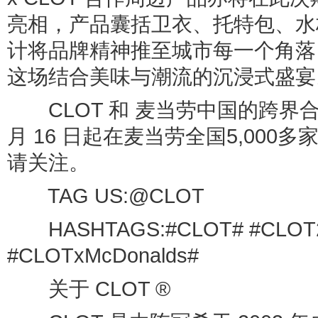
亮相，产品囊括卫衣、托特包、水
计将品牌精神推至城市每一个角落
这场结合美味与潮流的沉浸式盛宴
CLOT 和 麦当劳中国的跨界合作，
月 16 日起在麦当劳全国5,000
请关注。
TAG US:@CLOT
HASHTAGS:#CLOT# #CLOT
#CLOTxMcDonalds#
关于 CLOT ®