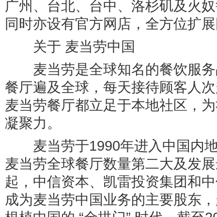
广州、台北、台中、洛杉矶及火奴
同时亦设有官方网店，全方位扩展
关于 麦当劳中国
麦当劳是全球知名的餐饮服务品牌
餐厅遍及全球，每天接待顾客人次超
麦当劳餐厅都立足于本地社区，为
凝聚力。
麦当劳于1990年进入中国内
麦当劳全球餐厅数量第二大及发展最
起，中信资本、凯雷投资集团和中
成为麦当劳中国业务的主要股东，