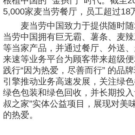
根植中国的 “金拱门” 时代。截至2
5,000家麦当劳餐厅，员工超过18
麦当劳中国致力于提供随时随
当劳中国拥有巨无霸、薯条、麦辣
等当家产品，并通过餐厅、外送、
来速等业务平台为顾客带来超级便
践行“因为热爱，尽善而行” 的品
引擎推动业务高速发展，关注绿色
绿色包装和绿色回收，并长期投入
叔之家”实体公益项目，展现对美
的热爱。