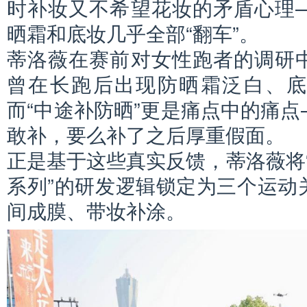
时补妆又不希望花妆的矛盾心理
晒霜和底妆几乎全部“翻车”。
蒂洛薇在赛前对女性跑者的调研中
曾在长跑后出现防晒霜泛白、
而“中途补防晒”更是痛点中的痛
敢补，要么补了之后厚重假面。
正是基于这些真实反馈，蒂洛薇将“晒
系列”的研发逻辑锁定为三个运动
间成膜、带妆补涂。