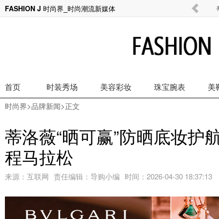
FASHION J 时尚界_时尚潮流新媒体
以信念为缰，驭光而上—— adidas Sportswe
首页
时装秀场
美容彩妆
珠宝腕表
美
时尚界
>
品牌新闻
>正文
蒂洛薇“晒可赢”防晒底妆护航
程马拉松
来源：
互联网
责任编辑：
导购小编
时间：
2026-04-30 18:37:13