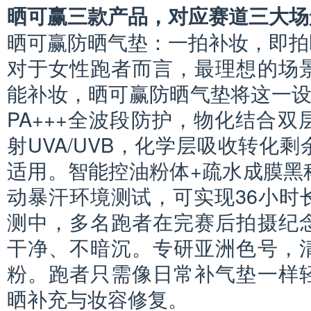
晒可赢三款产品，对应赛道三大场
晒可赢防晒气垫：一拍补妆，即拍
对于女性跑者而言，最理想的场
能补妆，晒可赢防晒气垫将这一设想
PA+++全波段防护，物化结合
射UVA/UVB，化学层吸收转化
适用。智能控油粉体+疏水成膜黑
动暴汗环境测试，可实现36小时
测中，多名跑者在完赛后拍摄纪
干净、不暗沉。专研亚洲色号，
粉。跑者只需像日常补气垫一样
晒补充与妆容修复。