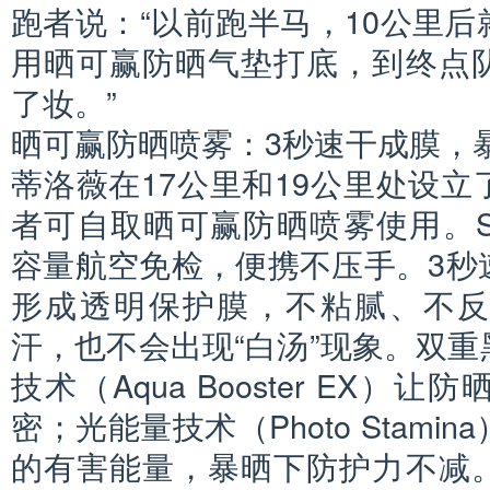
跑者说：“以前跑半马，10公里
用晒可赢防晒气垫打底，到终点
了妆。”
晒可赢防晒喷雾：3秒速干成膜，
蒂洛薇在17公里和19公里处设
者可自取晒可赢防晒喷雾使用。SPF5
容量航空免检，便携不压手。3秒
形成透明保护膜，不粘腻、不
汗，也不会出现“白汤”现象。双
技术（Aqua Booster EX
密；光能量技术（Photo Stam
的有害能量，暴晒下防护力不减