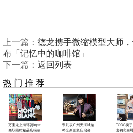
上一篇：
德龙携手微缩模型大师，
布「记忆中的咖啡馆」
下一篇：
返回列表
热 门 推 荐
万宝龙上海环贸iapm
帝舵表广州天河城铭
TODS携
商场限时精品店揭幕
桦全新形象店启幕
出初恋白