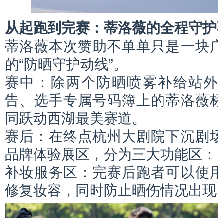
从起跑到完赛：蒂洛薇的全程守护
蒂洛薇本次赞助不单单只是一块
的“防晒守护动线”。
赛中：除两个防晒喷雾补给站
告、选手专属号码簿上的蒂洛薇
同跃动西湖最美赛道。
赛后：在终点杭州大剧院下沉剧
品牌体验展区，分为三大功能区：
补妆服务区：完赛后跑者可以使
修复妆容，同时防止晒伤情况出现