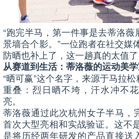
“跑完半马，第一件事是去蒂洛薇
景墙合个影。”一位跑者在社交媒
防晒也补上了，这一趟真的太值了
从赛道到生活：蒂洛薇的运动美学
“晒可赢”这个名字，来源于马拉
重叠：烈日晒不垮，汗水冲不
亮。
蒂洛薇通过此次杭州女子半马，
首次大型亮相和实战验证。这不是
是将历经两年研发的产品直接送