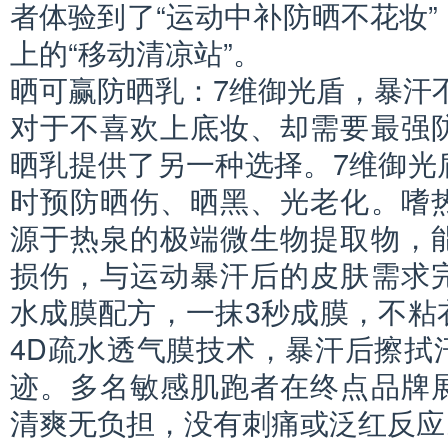
者体验到了“运动中补防晒不花妆
上的“移动清凉站”。
晒可赢防晒乳：7维御光盾，暴汗
对于不喜欢上底妆、却需要最强
晒乳提供了另一种选择。7维御光
时预防晒伤、晒黑、光老化。嗜
源于热泉的极端微生物提取物，
损伤，与运动暴汗后的皮肤需求
水成膜配方，一抹3秒成膜，不粘
4D疏水透气膜技术，暴汗后擦拭
迹。多名敏感肌跑者在终点品牌
清爽无负担，没有刺痛或泛红反应